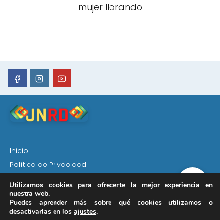
mujer llorando
Inicio
Política de Privacidad
Aviso Legal
Utilizamos cookies para ofrecerte la mejor experiencia en
Política de Cookies
nuestra web.
Puedes aprender más sobre qué cookies utilizamos o
Sobre Nosotros
desactivarlas en los
ajustes
.