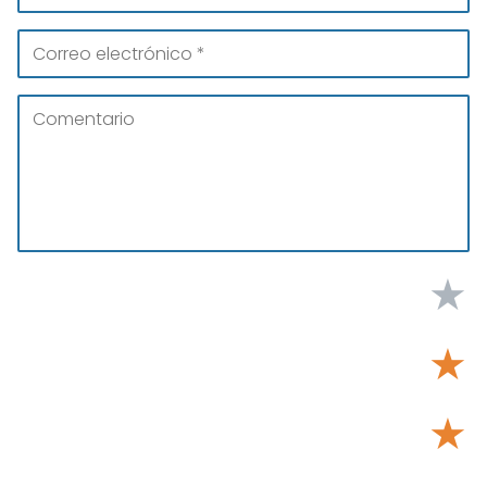
★
★
★