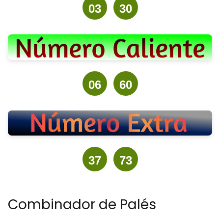
03
30
06
60
37
73
Combinador de Palés