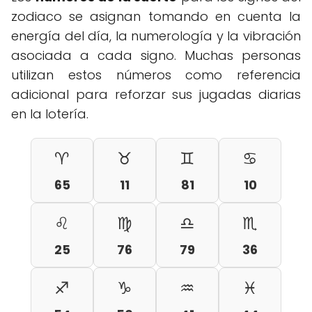
zodiaco se asignan tomando en cuenta la
energía del día, la numerología y la vibración
asociada a cada signo. Muchas personas
utilizan estos números como referencia
adicional para reforzar sus jugadas diarias
en la lotería.
♈
♉
♊
♋
65
11
81
10
♌
♍
♎
♏
25
76
79
36
♐
♑
♒
♓