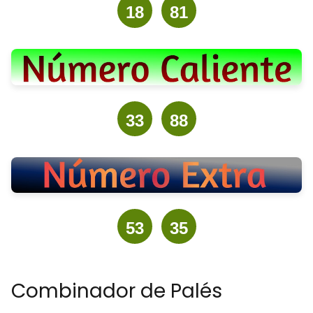
18
81
33
88
53
35
Combinador de Palés